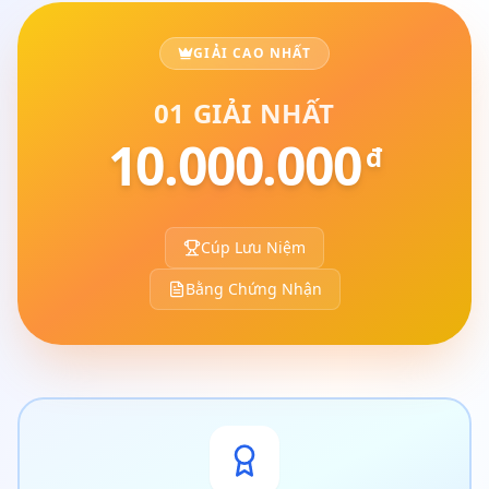
GIẢI CAO NHẤT
01 GIẢI NHẤT
10.000.000
đ
Cúp Lưu Niệm
Bằng Chứng Nhận