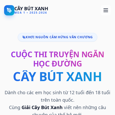
CÂY BÚT XANH
MÙA 1 • 2025-2026
KHƠI NGUỒN CẢM HỨNG VĂN CHƯƠNG
CUỘC THI TRUYỆN NGẮN
HỌC ĐƯỜNG
CÂY BÚT XANH
Dành cho các em học sinh từ 12 tuổi đến 18 tuổi
trên toàn quốc.
Cùng
Giải Cây Bút Xanh
viết nên những câu
chuyện của thế hệ mới.